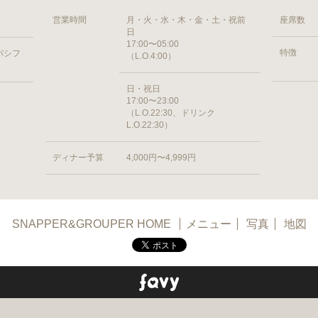
営業時間
月・火・水・木・金・土・祝前
座席数
日
17:00〜05:00
特徴
 パシフ
（L.O.4:00）
日・祝日
17:00〜23:00
（L.O.22:30、ドリンク
L.O.22:30）
ディナー予算
4,000円〜4,999円
SNAPPER&GROUPER HOME
メニュー
写真
地図