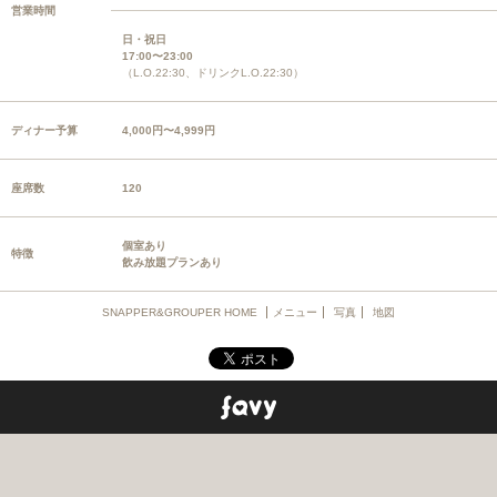
営業時間
日・祝日
17:00〜23:00
（L.O.22:30、ドリンクL.O.22:30）
ディナー予算
4,000円〜4,999円
座席数
120
個室あり
特徴
飲み放題プランあり
SNAPPER&GROUPER HOME
メニュー
写真
地図