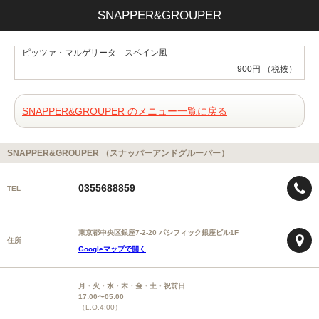
SNAPPER&GROUPER
ピッツァ・マルゲリータ スペイン風
900円 （税抜）
SNAPPER&GROUPER のメニュー一覧に戻る
SNAPPER&GROUPER （スナッパーアンドグルーパー）
0355688859
TEL
東京都中央区銀座7-2-20 パシフィック銀座ビル1F
住所
Googleマップで開く
月・火・水・木・金・土・祝前日
17:00〜05:00
（L.O.4:00）