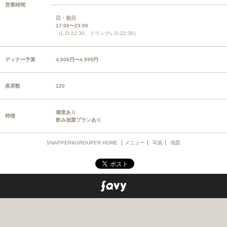
営業時間
日・祝日
17:00〜23:00
（L.O.22:30、ドリンクL.O.22:30）
ディナー予算
4,000円〜4,999円
座席数
120
個室あり
特徴
飲み放題プランあり
SNAPPER&GROUPER HOME
メニュー
写真
地図