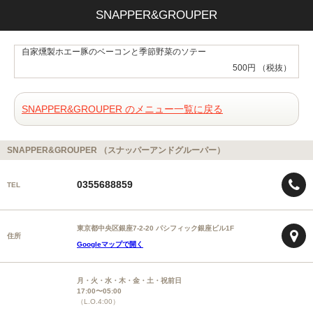
SNAPPER&GROUPER
自家燻製ホエー豚のベーコンと季節野菜のソテー
500円 （税抜）
SNAPPER&GROUPER のメニュー一覧に戻る
SNAPPER&GROUPER （スナッパーアンドグルーパー）
0355688859
TEL
東京都中央区銀座7-2-20 パシフィック銀座ビル1F
住所
Googleマップで開く
月・火・水・木・金・土・祝前日
17:00〜05:00
（L.O.4:00）