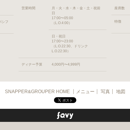
営業時間
月・火・水・木・金・土・祝前
座席数
日
17:00〜05:00
特徴
 パシフ
（L.O.4:00）
日・祝日
17:00〜23:00
（L.O.22:30、ドリンク
L.O.22:30）
ディナー予算
4,000円〜4,999円
SNAPPER&GROUPER HOME
メニュー
写真
地図