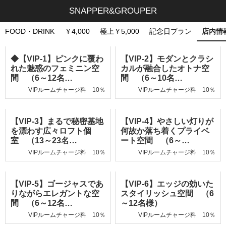
SNAPPER&GROUPER
FOOD・DRINK
￥4,000
極上￥5,000
記念日プラン
店内情
◆【VIP-1】ピンクに覆わ
【VIP-2】モダンとクラシ
れた魅惑のフェミニン空
カルが融合したオトナ空
間 （6～12名…
間 （6～10名…
VIPルームチャージ料 10％
VIPルームチャージ料 10％
【VIP-3】まるで秘密基地
【VIP-4】やさしい灯りが
を漂わす広々ロフト個
何故か落ち着くプライベ
室 （13～23名…
ート空間 （6～…
VIPルームチャージ料 10％
VIPルームチャージ料 10％
【VIP-5】ゴージャスであ
【VIP-6】エッジの効いた
りながらエレガントな空
スタイリッシュ空間 （6
間 （6～12名…
～12名様）
VIPルームチャージ料 10％
VIPルームチャージ料 10％