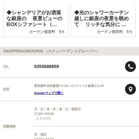
◆シャンデリアがお洒落
◆光のシャワーカーテン
な銀座の 夜景ビューの
越しに銀座の夜景を眺め
BOXシファシート（…
て リッチな気分に …
カーテン個室料 5％
カーテン個室料 5％
SNAPPER&GROUPER （スナッパーアンドグルーパー）
0355688859
TEL
東京都中央区銀座7-2-20 パシフィック銀座ビル1F
住所
Googleマップで開く
月・火・水・木・金・土・祝前日
17:00〜05:00
（L.O.4:00）
営業時間
日・祝日