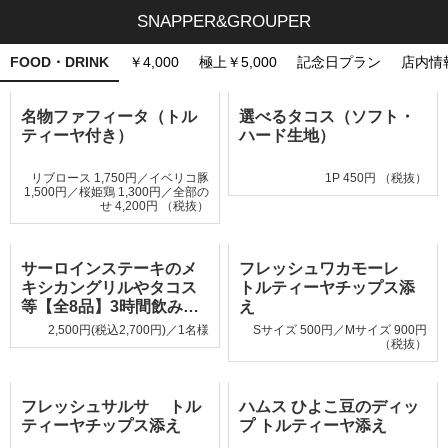
SNAPPER&GROUPER
FOOD・DRINK
￥4,000
極上￥5,000
記念日プラン
店内情
名物ファフィータ（トル
選べるタコス（ソフト・
ティーヤ付き）
ハード生地）
リブロース 1,750円／イベリコ豚
1P 450円 （税抜）
1,500円／桜姫鶏 1,300円／全部の
せ 4,200円 （税抜）
サーロインステーキのメ
フレッシュワカモーレ
キシカングリルやタコス
トルティーヤチップス添
等【全8品】3時間飲み…
え
2,500円(税込2,700円)／1名様
Sサイズ 500円／Mサイズ 900円
（税抜）
フレッシュサルサ トル
ハムス ひよこ豆のディッ
ティーヤチップス添え
プ トルティーヤ添え